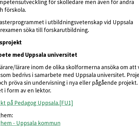
ompetensutveckling för skolledare men även för andra
h förskola.
Masterprogrammet i utbildningsvetenskap vid Uppsala
rexamen söka till forskarutbildning.
sprojekt
bete med Uppsala universitet
ärare/lärare inom de olika skolformerna ansöka om att 
 som bedrivs i samarbete med Uppsala universitet. Proj
och pröva sin undervisning i nya eller pågående projekt.
t i form av en lektor.
ekt på Pedagog Uppsala.
[FU1]
ghem:
daghem - Uppsala kommun