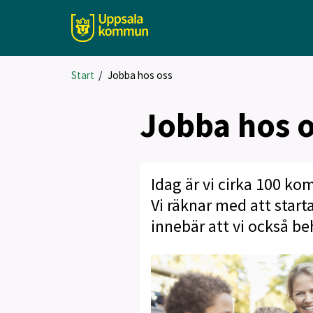
Start
/
Jobba hos oss
Jobba hos 
Idag är vi cirka 100 k
Vi räknar med att start
innebär att vi också b