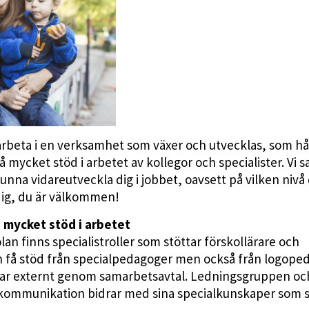
 arbeta i en verksamhet som växer och utvecklas, som hå
å mycket stöd i arbetet av kollegor och specialister. Vi s
unna vidareutveckla dig i jobbet, oavsett på vilken nivå
 dig, du är välkommen!
 mycket stöd i arbetet
 finns specialistroller som stöttar förskollärare och
an få stöd från specialpedagoger men också från logope
litar externt genom samarbetsavtal. Ledningsgruppen oc
 kommunikation bidrar med sina specialkunskaper som 