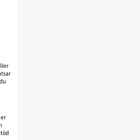
ller
atsar
 du
der
h
stöd