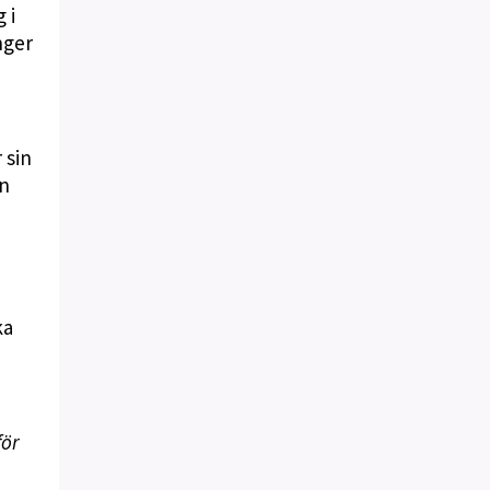
 i
nger
 sin
en
ka
för